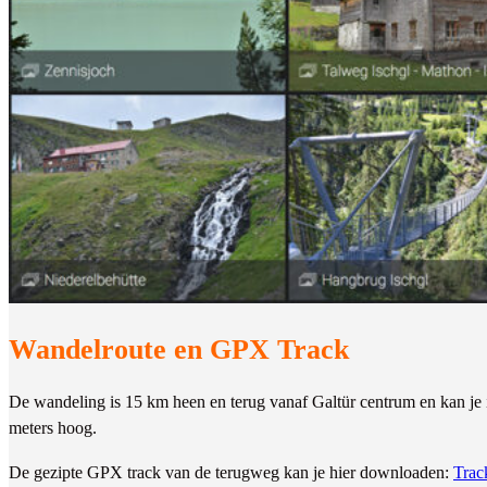
Wandelroute en GPX Track
De wandeling is 15 km heen en terug vanaf Galtür centrum en kan je i
meters hoog.
De gezipte GPX track van de terugweg kan je hier downloaden:
Trac